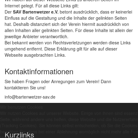
Internet gelegt. Für all diese Links gilt:
Der
SAV Bartenwetzer e.V.
betont ausdrücklich, dass er keinerlei
Einfluss auf die Gestaltung und die Inhalte der gelinkten Seiten
hat. Deshalb distanziert sich der Verein hiermit ausdrücklich von
allen Inhalten aller gelinkten Seiten. Für diese Inhalte ist allein der
jeweilige Anbieter verantwortlich.
Bei bekannt werden von Rechtsverletzungen werden diese Links
umgehend entfernt. Diese Erklärung gilt für alle auf dieser
Webseite ausgebrachten Links.
Kontaktinformationen
Sie haben Fragen oder Anregungen zum Verein! Dann
kontaktieren Sie uns!
info@bartenwetzer-sav
.de
Wir benutzen Cookies
Wir nutzen Cookies auf unserer Website. Einige von ihnen sind essenzie
Seite, während andere uns helfen, diese Website und die Nutzererfah
(Tracking Cookies). Sie können selbst entscheiden, ob Sie die Cookies
beachten Sie, dass bei einer Ablehnung womöglich nicht mehr alle Funk
Kurzlinks
Verfügung stehen.