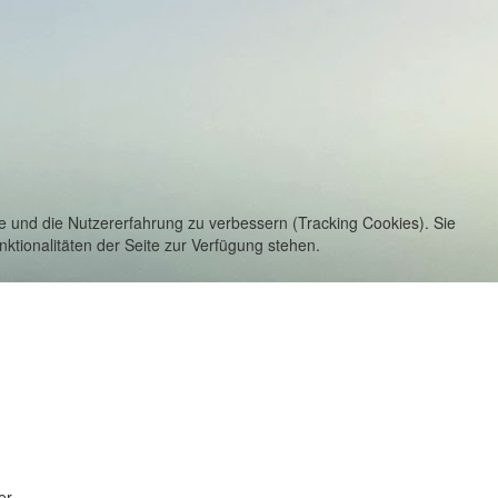
te und die Nutzererfahrung zu verbessern (Tracking Cookies). Sie
ktionalitäten der Seite zur Verfügung stehen.
er