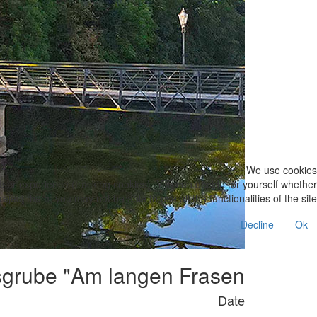
We use cookies
 user experience (tracking cookies). You can decide for yourself whether
eject them, you may not be able to use all the functionalities of the site.
Decline
Ok
sgrube "Am langen Frasen"
Date