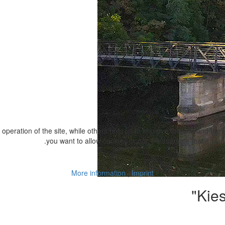
peration of the site, while others help us to improve this site and the
you want to allow cookies or not. Please note that if you r
More information
|
Imprint
Kie